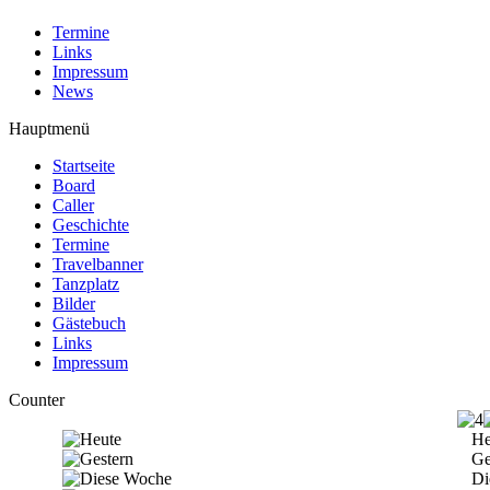
Termine
Links
Impressum
News
Hauptmenü
Startseite
Board
Caller
Geschichte
Termine
Travelbanner
Tanzplatz
Bilder
Gästebuch
Links
Impressum
Counter
He
Ge
Di